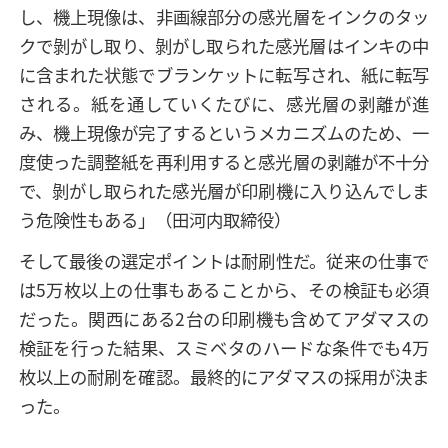
し、機上現像は、非画線部分の感光層をインクのタッ
クで剝がし取り、剝がし取られた感光層はインキの中
に含まれた状態でブランケットに転写され、紙に転写
される。紙を通していくたびに、感光層の剥離が進
み、機上現像が完了するというメカニズムのため、一
度使った調整紙を再利用すると感光層の剥離が不十分
で、剝がし取られた感光層が印刷機に入り込んでしま
う危険性もある」（田河内取締役）
そして最後の選定ポイントは耐刷性だ。従来の仕事で
は5万枚以上の仕事もあることから、その検証も必須
だった。関西にある2台の印刷機も含めてアダマスの
検証を行った結果、スミベタのハードな条件でも4万
枚以上の耐刷を確認。最終的にアダマスの採用が決ま
った。