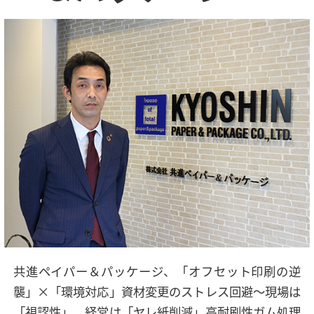
共進ペイパー＆パッケージ、「オフセット印刷の逆
襲」×「環境対応」資材変更のストレス回避〜現場は
「視認性」、経営は「ヤレ紙削減」高耐刷性ガム処理